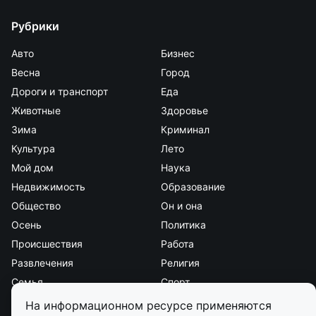
Рубрики
Авто
Бизнес
Весна
Город
Дороги и транспорт
Еда
Животные
Здоровье
Зима
Криминал
Культура
Лето
Мой дом
Наука
Недвижимость
Образование
Общество
Он и она
Осень
Политика
Происшествия
Работа
Развлечения
Религия
Семья
Спорт
Стиль и красота
Страна и мир
На информационном ресурсе применяются