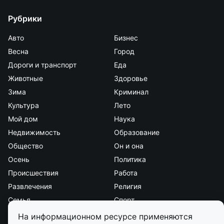
Рубрики
Авто
Бизнес
Весна
Город
Дороги и транспорт
Еда
Животные
Здоровье
Зима
Криминал
Культура
Лето
Мой дом
Наука
Недвижимость
Образование
Общество
Он и она
Осень
Политика
Происшествия
Работа
Развлечения
Религия
Семья
Спорт
Стиль и красота
Страна и мир
На информационном ресурсе применяются