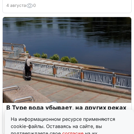
4 августа
0
В Туре вода убывает, на других реках
области прибывает
На информационном ресурсе применяются
cookie-файлы. Оставаясь на сайте, вы
4 августа
0
подтверждаете свое
согласие
на их