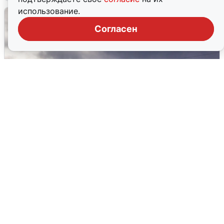
использование.
Согласен
Над ХМАО впервые сбили
беспилотники
3 августа
0