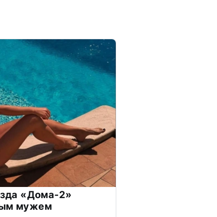
везда «Дома-2»
дым мужем