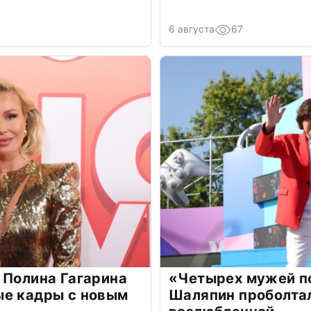
6 августа
67
 Полина Гагарина
«Четырех мужей п
ые кадры с новым
Шаляпин проболтал