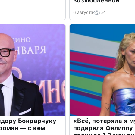
возлюбленной
6 августа
54
едору Бондарчуку
«Всё, потеряла я 
роман — с кем
подарила Филиппу