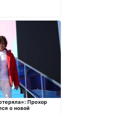
отеряла»: Прохор
ся о новой