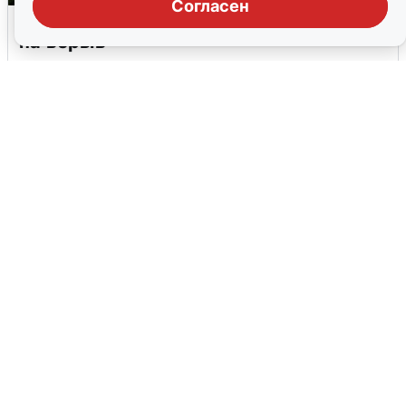
Согласен
Москвичи услышали грохот, похожий
на взрыв
7 августа
0
В Сочи объявили угрозу атаки БПЛА и