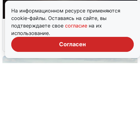
На информационном ресурсе применяются
cookie-файлы. Оставаясь на сайте, вы
Взрывы в Воронеже после сигнала
подтверждаете свое
согласие
на их
тревоги
использование.
Согласен
5 августа
0