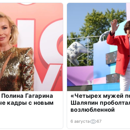
 Полина Гагарина
«Четырех мужей п
ые кадры с новым
Шаляпин проболтал
возлюбленной
6 августа
67