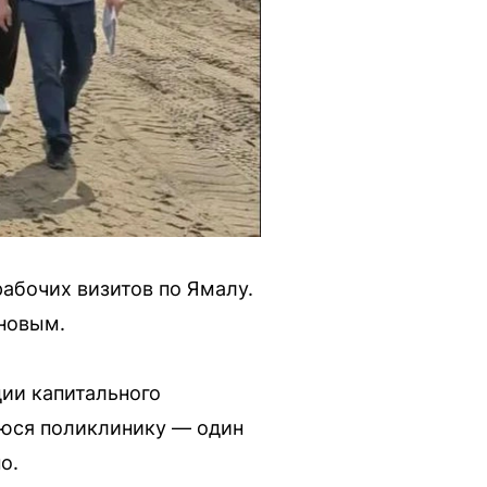
абочих визитов по Ямалу.
ановым.
ии капитального
уюся поликлинику — один
о.