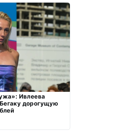
мужа»: Ивлеева
 Бегаку дорогущую
ублей