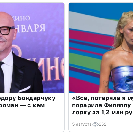
едору Бондарчуку
«Всё, потеряла я 
роман — с кем
подарила Филиппу
лодку за 1,2 млн р
5 августа
252