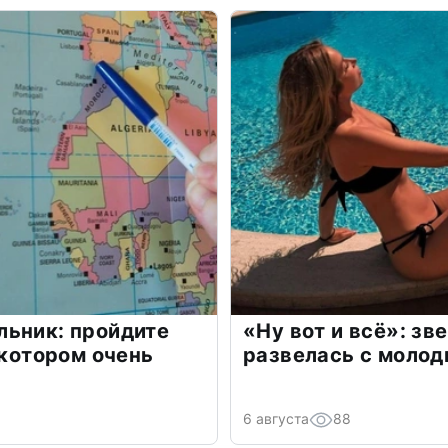
льник: пройдите
«Ну вот и всё»: з
 котором очень
развелась с моло
6 августа
88