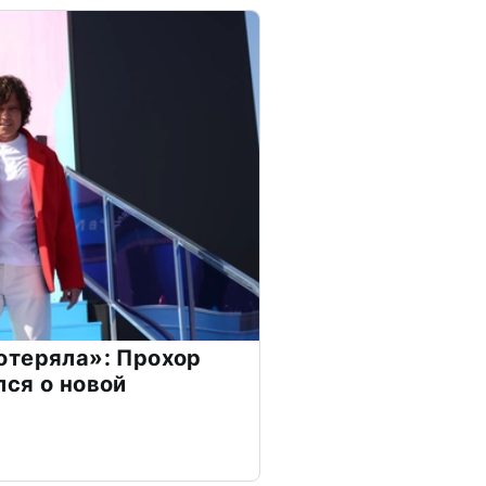
отеряла»: Прохор
ся о новой