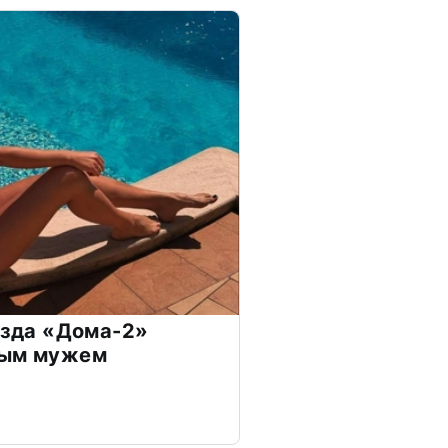
везда «Дома-2»
дым мужем