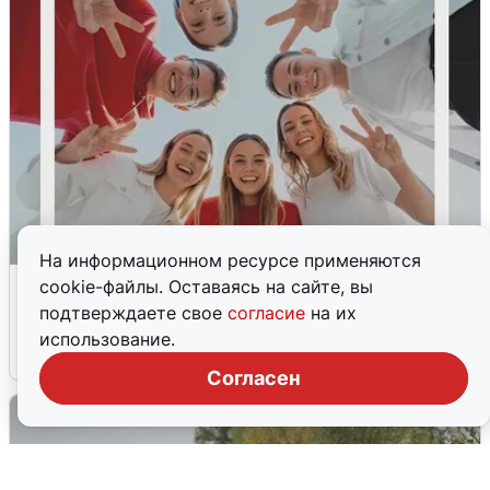
На информационном ресурсе применяются
Более 300 учеников Школы Ямолод
cookie-файлы. Оставаясь на сайте, вы
получили работу
подтверждаете свое
согласие
на их
использование.
31 июля
2
Согласен