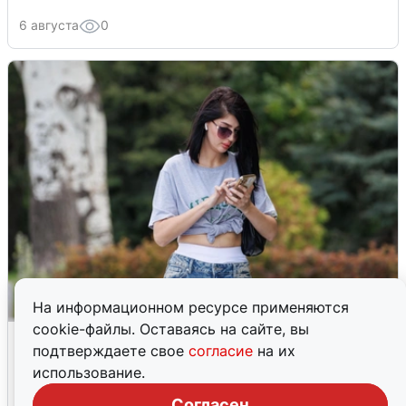
6 августа
0
На информационном ресурсе применяются
cookie-файлы. Оставаясь на сайте, вы
Волгоградцы остались без
подтверждаете свое
согласие
на их
мобильного интернета
использование.
6 августа
0
Согласен