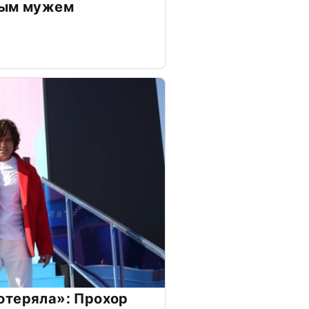
дым мужем
отеряла»: Прохор