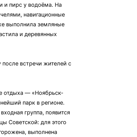
 и пирс у водоёма. На
ачелями, навигационные
уже выполнила земляные
астила и деревянных
у после встречи жителей с
е отдыха — «Ноябрьск-
пнейший парк в регионе.
входная группа, появится
цы Советской: для этого
огорожена, выполнена