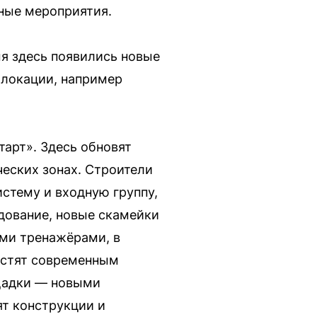
ьные мероприятия.
мя здесь появились новые
 локации, например
арт». Здесь обновят
еских зонах. Строители
стему и входную группу,
удование, новые скамейки
ыми тренажёрами, в
настят современным
ощадки — новыми
ят конструкции и