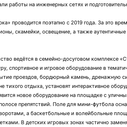
али работы на инженерных сетях и подготовител
ка» проводится поэтапно с 2019 года. За это вре
ионы, скамейки, освещение, а также аутентичные
ство ведётся в семейно-досуговом комплексе «Ст
у, спортивное и игровое оборудование в тематич
ытие проездов, бордюрный камень, дренажную си
не тихого отдыха, установят интерактивное обор
оявится новое оборудование на площадке с уличн
 полосе препятствий. Поле для мини-футбола ос
 воротами, а баскетбольные и волейбольные пл
етками. В детских игровых зонах частично замен