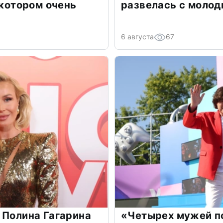
 котором очень
развелась с моло
6 августа
67
 Полина Гагарина
«Четырех мужей п