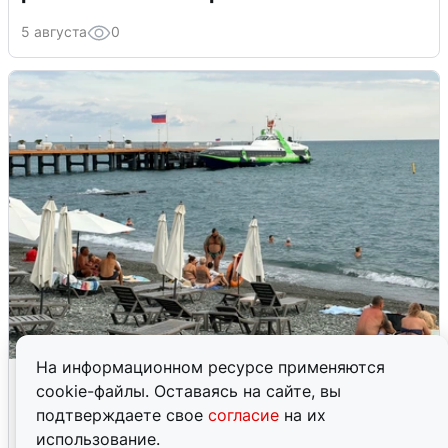
5 августа
0
На информационном ресурсе применяются
Жители и туристы Сочи рассказали
cookie-файлы. Оставаясь на сайте, вы
об атаке БПЛА 5 августа
подтверждаете свое
согласие
на их
использование.
5 августа
0