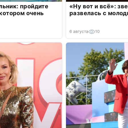
льник: пройдите
«Ну вот и всё»: з
 котором очень
развелась с моло
6 августа
10