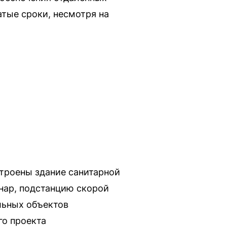
тые сроки, несмотря на
строены здание санитарной
нар, подстанцию скорой
ульных объектов
го проекта