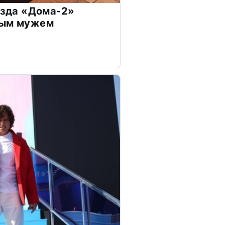
везда «Дома-2»
дым мужем