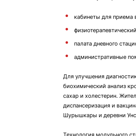
кабинеты для приема 
физиотерапевтический
палата дневного стаци
административные по
Для улучшения диагности
биохимический анализ кро
сахар и холестерин. Жите
диспансеризация и вакцин
Шурышкары и деревни Унсе
Технология модульного ст