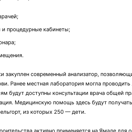
врачей;
 и процедурные кабинеты;
онара;
мещения.
ки закуплен современный анализатор, позволяющ
ви. Ранее местная лаборатория могла проводить
лям будут доступны консультации врача общей п
ация. Медицинскую помощь здесь будут получать
льгорт, из которых 250 — дети.
роительства активно применяется на Ямале для 