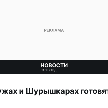
НОВОСТИ
САЛЕХАРД
ужах и Шурышкарах готовят