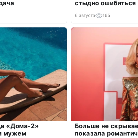
дача
стыдно ошибиться
6 августа
165
зда «Дома-2»
Больше не скрывае
м мужем
показала романти