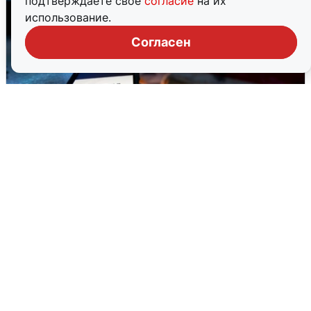
подтверждаете свое
согласие
на их
использование.
Согласен
Ночью в Самарской области завыли
сирены
8 августа
0