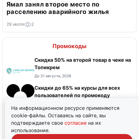
Ямал занял второе место по
расселению аварийного жилья
29 июля
2
Промокоды
Скидка 50% на второй товар в чеке на
Топикрем
До 31 августа, 2026
Скидки до 65% на курсы для всех
пользователей по промокоду
NOW65176 и мини-курс по развитию
На информационном ресурсе применяются
карьеры в подарок за покупку
cookie-файлы. Оставаясь на сайте, вы
До 31 августа, 2026
подтверждаете свое
согласие
на их
Все акции зоомагазина Бетховен
использование.
До 31 августа, 2026