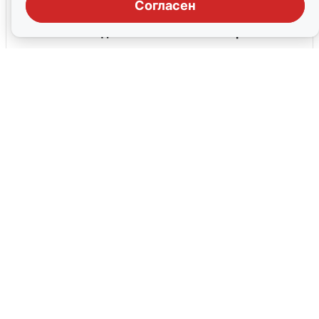
Согласен
Скидка 15% на список товаров Ливс
До 31 августа, 2026
Все промокоды