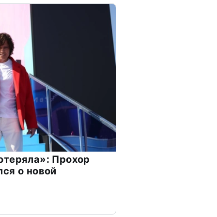
отеряла»: Прохор
ся о новой