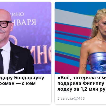
едору Бондарчуку
«Всё, потеряла я 
роман — с кем
подарила Филиппу
лодку за 1,2 млн р
5 августа
166