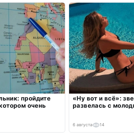
льник: пройдите
«Ну вот и всё»: з
 котором очень
развелась с моло
6 августа
14