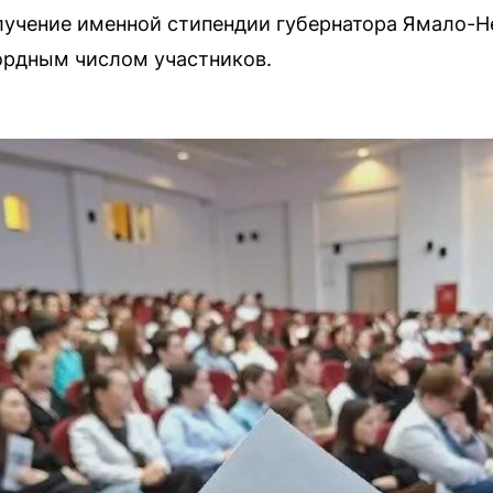
лучение именной стипендии губернатора Ямало-Н
ордным числом участников.