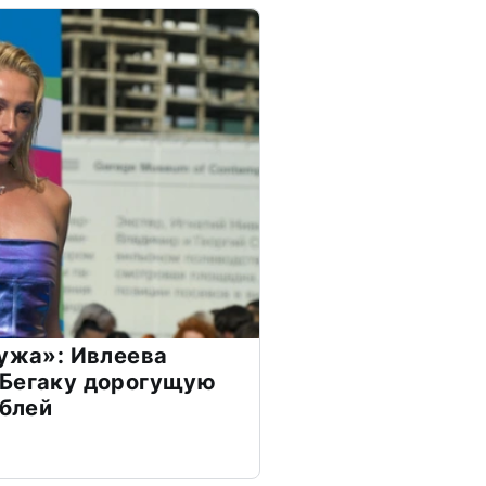
мужа»: Ивлеева
 Бегаку дорогущую
ублей