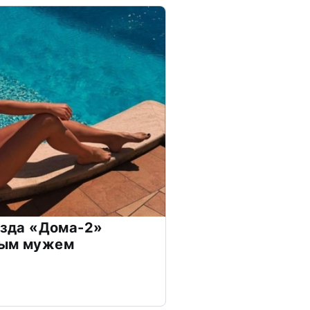
везда «Дома-2»
дым мужем