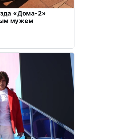
везда «Дома-2»
дым мужем