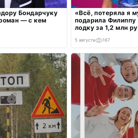
едору Бондарчуку
«Всё, потеряла я 
роман — с кем
подарила Филиппу
лодку за 1,2 млн р
5 августа
167