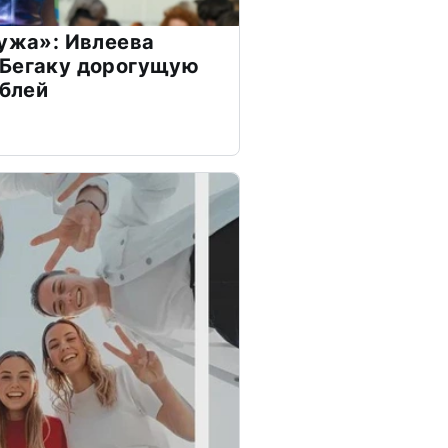
мужа»: Ивлеева
 Бегаку дорогущую
ублей