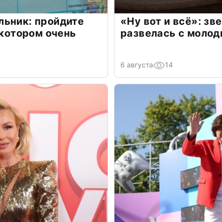
льник: пройдите
«Ну вот и всё»: з
 котором очень
развелась с моло
6 августа
14