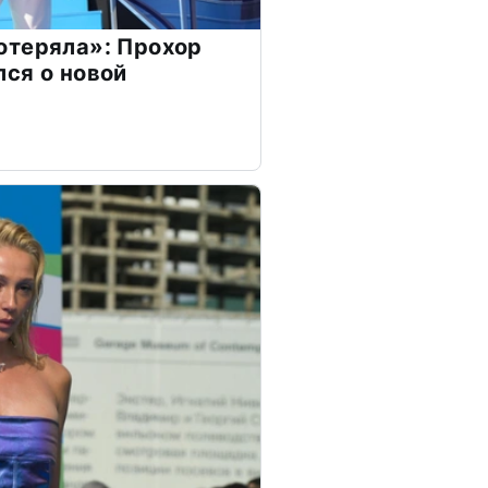
отеряла»: Прохор
ся о новой