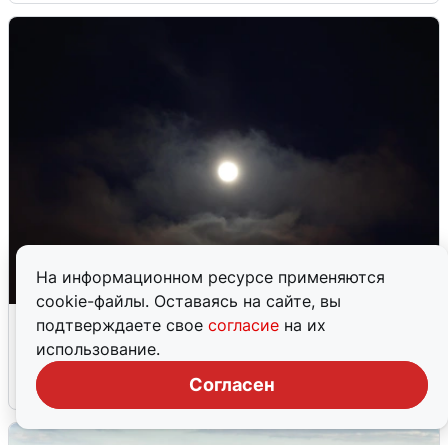
На информационном ресурсе применяются
cookie-файлы. Оставаясь на сайте, вы
Взрывы в Воронеже после сигнала
подтверждаете свое
согласие
на их
тревоги
использование.
Согласен
5 августа
0