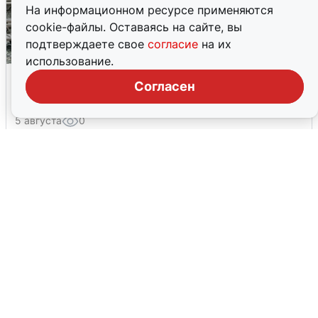
На информационном ресурсе применяются
cookie-файлы. Оставаясь на сайте, вы
подтверждаете свое
согласие
на их
использование.
Жители и туристы Сочи рассказали
Согласен
об атаке БПЛА 5 августа
5 августа
0