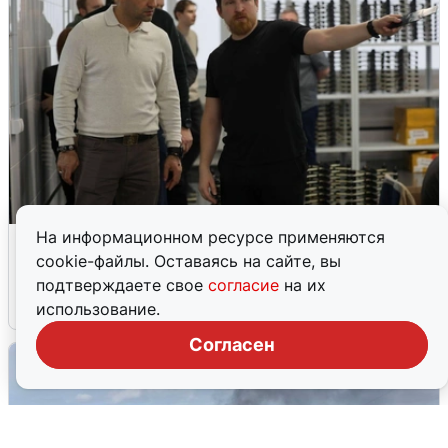
На информационном ресурсе применяются
Кто такой Владимир Ткачук и почему
cookie-файлы. Оставаясь на сайте, вы
его Mercedes взорвали
подтверждаете свое
согласие
на их
5 августа
0
использование.
Согласен