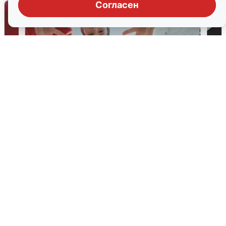
Согласен
Более 300 учеников Школы Ямолод
получили работу
31 июля
2