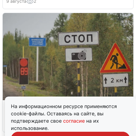
9 августа
2
Реверсивное движение на трассах
На информационном ресурсе применяются
ЯНАО
cookie-файлы. Оставаясь на сайте, вы
подтверждаете свое
согласие
на их
6 августа
2
использование.