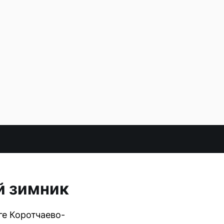
й зимник
ге Коротчаево-