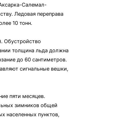
 Аксарка-Салемал-
ству. Ледовая переправа
лее 10 тонн.
й. Обустройство
вании толщина льда должна
рзание до 60 сантиметров.
авляют сигнальные вешки,
ние пяти месяцев.
льных зимников общей
х населенных пунктов,