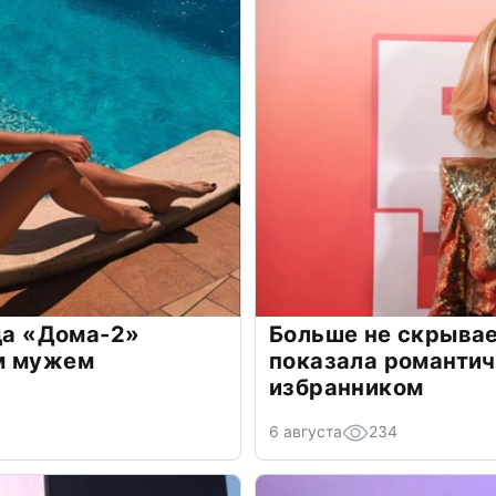
зда «Дома-2»
Больше не скрывае
м мужем
показала романти
избранником
6 августа
234