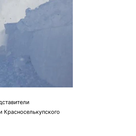
дставители
и Красноселькупского