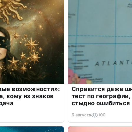
овые возможности»:
Справится даже шк
а, кому из знаков
тест по географии,
дача
стыдно ошибиться
6 августа
100