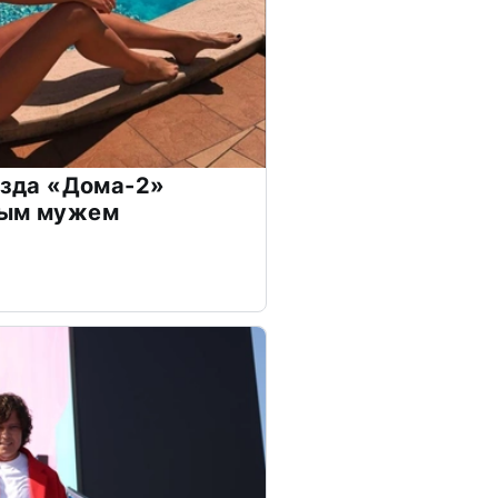
везда «Дома-2»
дым мужем