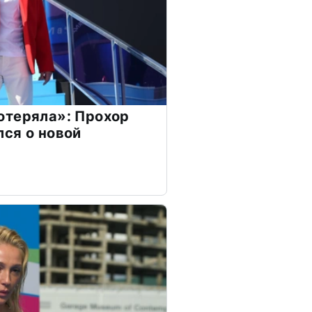
отеряла»: Прохор
ся о новой