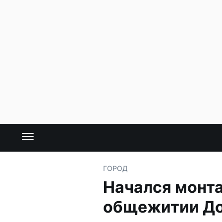
ГОРОД
Начался монт
общежитии До