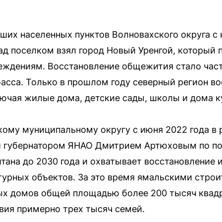
йших населенных пунктов Волновахского округа с
ад поселком взял город Новый Уренгой, который 
еждениям. Восстановление общежития стало час
асса. Только в прошлом году северный регион во
лючая жилые дома, детские сады, школы и дома к
ому муниципальному округу с июня 2022 года в
 губернатором ЯНАО Дмитрием Артюховым по по
тана до 2030 года и охватывает восстановление 
турных объектов. За это время ямальскими стро
ых домов общей площадью более 200 тысяч квадр
ия примерно трех тысяч семей.