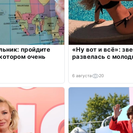
льник: пройдите
«Ну вот и всё»: з
 котором очень
развелась с моло
6 августа
20