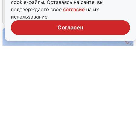
cookie-файлы. Оставаясь на сайте, вы
об атаке БПЛА 5 августа
подтверждаете свое
согласие
на их
использование.
5 августа
0
Согласен
Пять машин столкнулись на
Дмитровском шоссе в Подмосковье