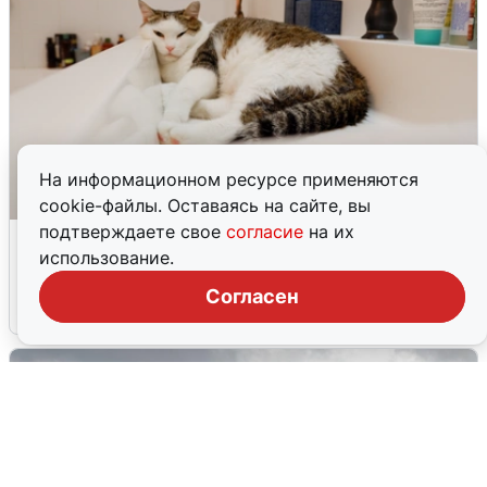
На информационном ресурсе применяются
cookie-файлы. Оставаясь на сайте, вы
подтверждаете свое
согласие
на их
Екатеринбуржцам объяснили, когда
использование.
вернут воду
Согласен
8 августа
0