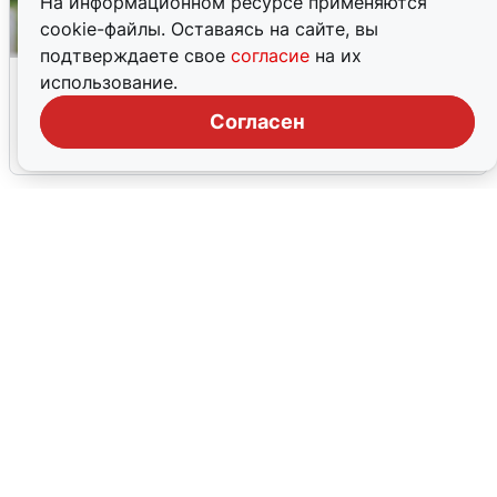
На информационном ресурсе применяются
cookie-файлы. Оставаясь на сайте, вы
подтверждаете свое
согласие
на их
Волгоградцы остались без
использование.
мобильного интернета
Согласен
6 августа
0