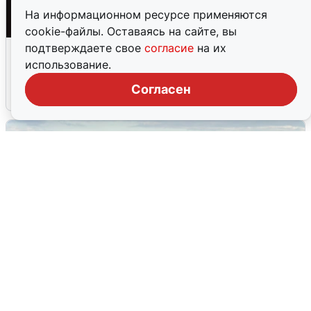
На информационном ресурсе применяются
cookie-файлы. Оставаясь на сайте, вы
Взрывы в Воронеже после сигнала
подтверждаете свое
согласие
на их
тревоги
использование.
Согласен
5 августа
0