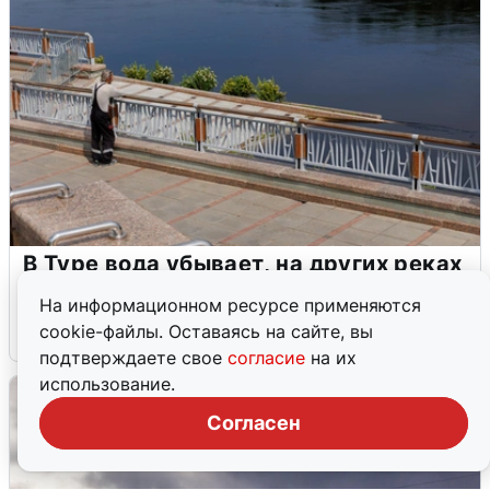
В Туре вода убывает, на других реках
области прибывает
На информационном ресурсе применяются
cookie-файлы. Оставаясь на сайте, вы
4 августа
0
подтверждаете свое
согласие
на их
использование.
Согласен