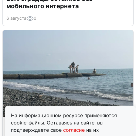
мобильного интернета
6 августа
0
На информационном ресурсе применяются
Сирены в Сочи: новая угроза БПЛА
cookie-файлы. Оставаясь на сайте, вы
подтверждаете свое
согласие
на их
6 августа
0