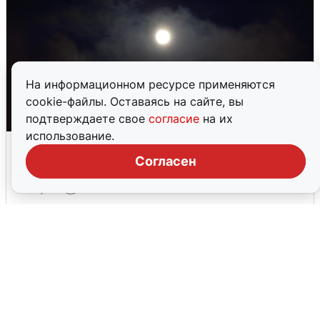
На информационном ресурсе применяются
cookie-файлы. Оставаясь на сайте, вы
подтверждаете свое
согласие
на их
использование.
Взрывы в Воронеже после сигнала
тревоги
Согласен
5 августа
0