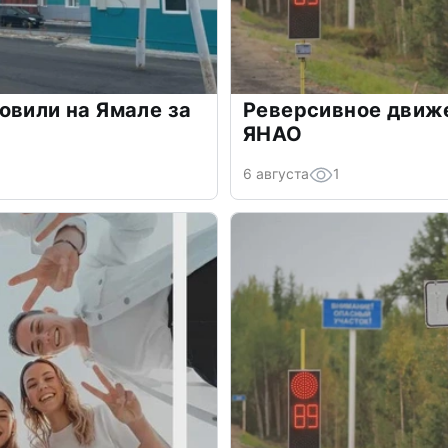
овили на Ямале за
Реверсивное движе
ЯНАО
6 августа
1