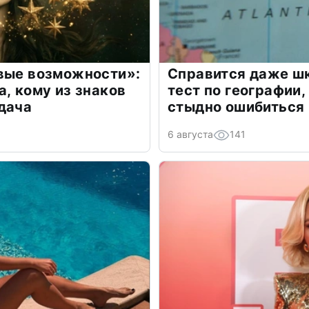
овые возможности»:
Справится даже шк
а, кому из знаков
тест по географии,
дача
стыдно ошибиться
6 августа
141