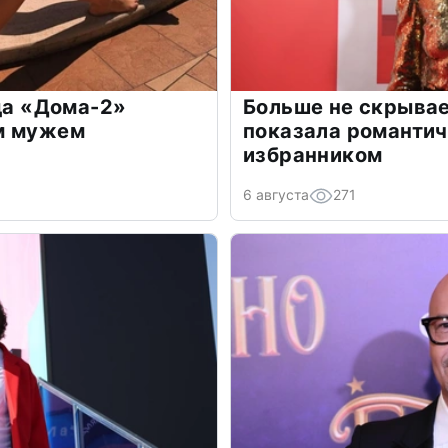
зда «Дома-2»
Больше не скрывае
м мужем
показала романти
избранником
6 августа
271