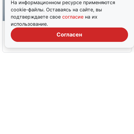
На информационном ресурсе применяются
cookie-файлы. Оставаясь на сайте, вы
подтверждаете свое
согласие
на их
использование.
Ракетная опасность в Свердловской
области: что известно
Согласен
6 августа
0