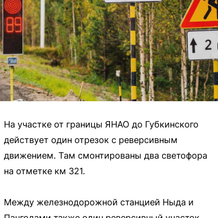
На участке от границы ЯНАО до Губкинского
действует один отрезок с реверсивным
движением. Там смонтированы два светофора
на отметке км 321.
Между железнодорожной станцией Ныда и
Пангодами также один реверсивный участок.