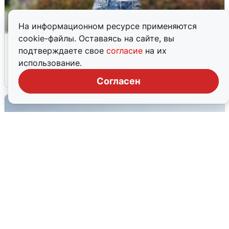
На информационном ресурсе применяются
cookie-файлы. Оставаясь на сайте, вы
Волгоградцы остались без
подтверждаете свое
согласие
на их
мобильного интернета
использование.
6 августа
0
Согласен