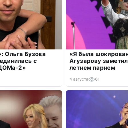
: Ольга Бузова
«Я была шокирова
оединилась с
Агузарову заметил
«ДОМа-2»
летнем парнем
4 августа
61