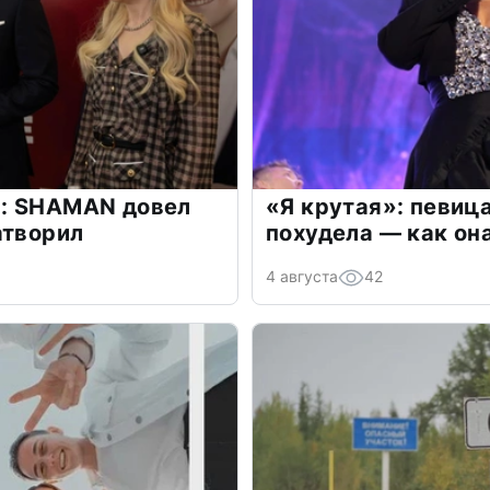
: SHAMAN довел
«Я крутая»: певиц
атворил
похудела — как он
4 августа
42