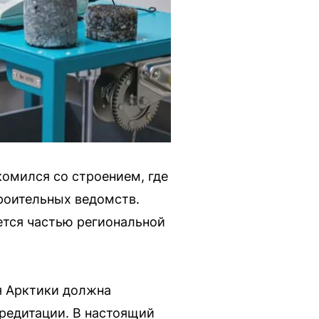
комился со строением, где
роительных ведомств.
ется частью региональной
я Арктики должна
кредитации. В настоящий