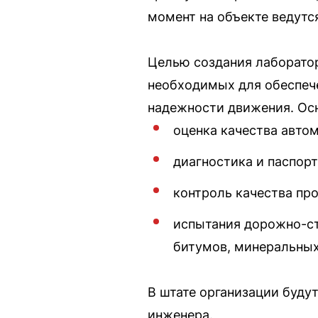
момент на объекте ведутс
Целью создания лаборатор
необходимых для обеспече
надежности движения. Ос
оценка качества авто
диагностика и паспор
контроль качества про
испытания дорожно-ст
битумов, минеральных
В штате организации буду
инженера.