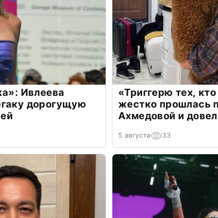
жа»: Ивлеева
«Триггерю тех, кто
егаку дорогущую
жестко прошлась п
лей
Ахмедовой и довел
5 августа
33