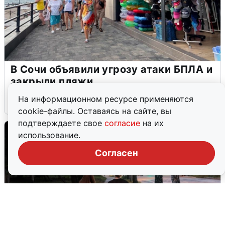
В Сочи объявили угрозу атаки БПЛА и
закрыли пляжи
На информационном ресурсе применяются
6 августа
0
cookie-файлы. Оставаясь на сайте, вы
подтверждаете свое
согласие
на их
использование.
Согласен