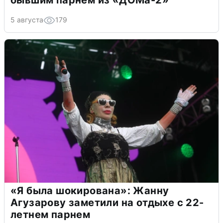
бывшим парнем из «ДОМа-2»
5 августа
179
«Я была шокирована»: Жанну
Агузарову заметили на отдыхе с 22-
летнем парнем