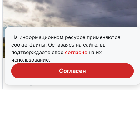
На информационном ресурсе применяются
cookie-файлы. Оставаясь на сайте, вы
подтверждаете свое
согласие
на их
использование.
Над ХМАО впервые сбили
беспилотники
Согласен
3 августа
0