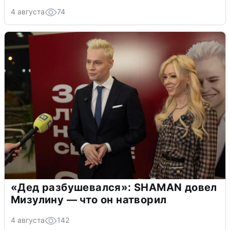
4 августа
74
«Дед разбушевался»: SHAMAN довел
Мизулину — что он натворил
4 августа
142