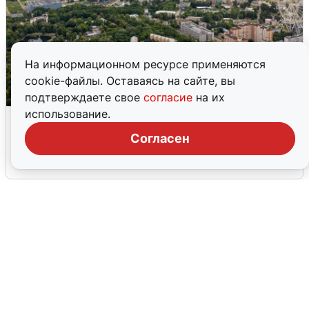
На информационном ресурсе применяются
cookie-файлы. Оставаясь на сайте, вы
подтверждаете свое
согласие
на их
использование.
Москвичи услышали грохот, похожий
на взрыв
Согласен
7 августа
0