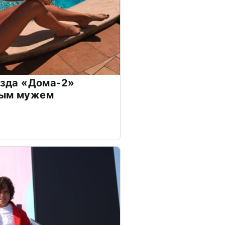
везда «Дома-2»
дым мужем