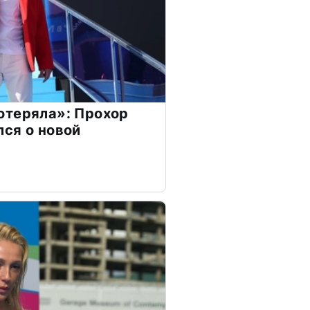
отеряла»: Прохор
ся о новой