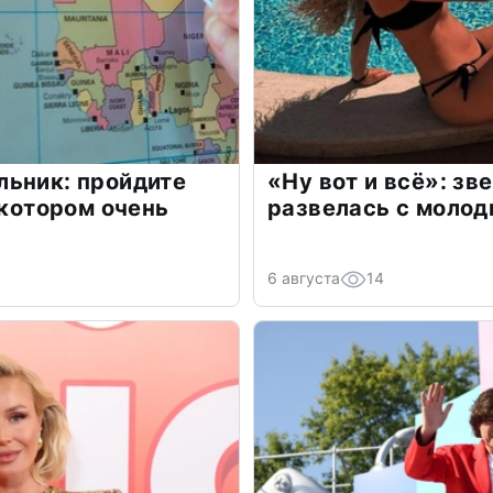
льник: пройдите
«Ну вот и всё»: з
 котором очень
развелась с моло
6 августа
14