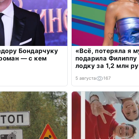
едору Бондарчуку
«Всё, потеряла я 
роман — с кем
подарила Филиппу
лодку за 1,2 млн р
5 августа
167