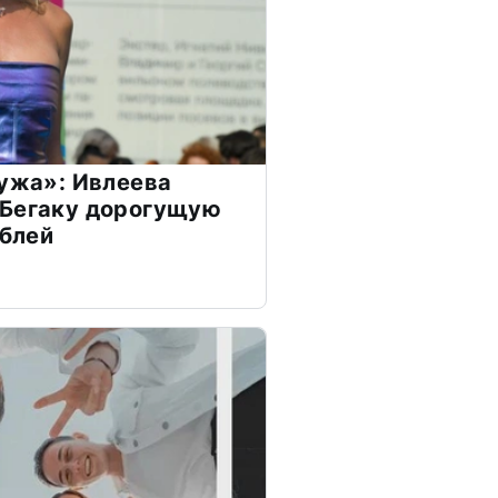
мужа»: Ивлеева
 Бегаку дорогущую
ублей