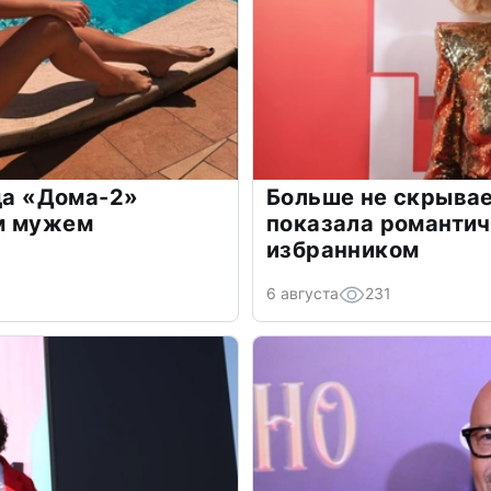
зда «Дома-2»
Больше не скрывае
м мужем
показала романти
избранником
6 августа
231