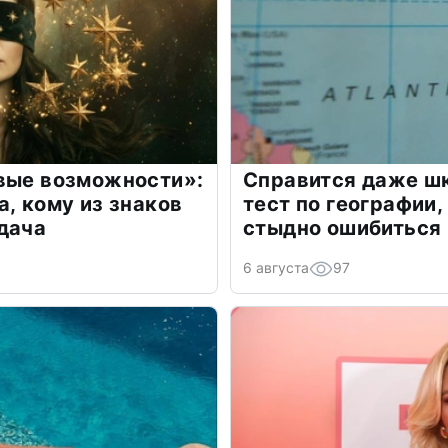
овые возможности»:
Справится даже шк
а, кому из знаков
тест по географии,
дача
стыдно ошибиться
6 августа
97