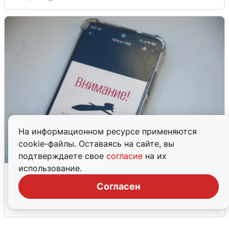
На информационном ресурсе применяются
cookie-файлы. Оставаясь на сайте, вы
подтверждаете свое
согласие
на их
использование.
Ракетная опасность в Свердловской
области: что известно
Согласен
6 августа
0