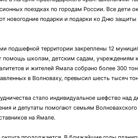
сионных поездках по городам России. Все дети ок
ют новогодние подарки и подарки ко Дню защиты 
ами подшефной территории закреплены 12 муници
т помощь школам, детским садам, учреждениям 
литетов и жителей Ямала собрано более 300 то
авленных в Волноваху, превысил шесть тысяч тон
удничества стало индивидуальное шефство над д
ния и депутаты помогают семьям Волновахского о
ставников на Ямале.
 округа продолжается. В ближайшие годы планир