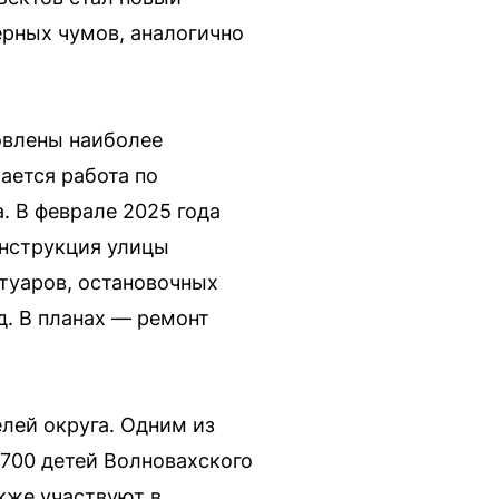
ерных чумов, аналогично
овлены наиболее
ается работа по
. В феврале 2025 года
онструкция улицы
туаров, остановочных
д. В планах — ремонт
лей округа. Одним из
3700 детей Волновахского
кже участвуют в