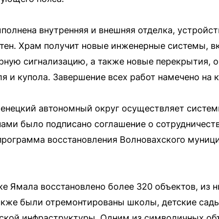
ыполнена внутренняя и внешняя отделка, устройст
тен. Храм получит новые инженерные системы, в
ную сигнализацию, а также новые перекрытия, о
я и купола. Завершение всех работ намечено на к
Ненецкий автономный округ осуществляет систе
ами было подписано соглашение о сотрудничеств
программа восстановления Волновахского муници
ке Ямала восстановлено более 320 объектов, из 
акже были отремонтированы школы, детские сады
дской инфраструктуры. Одним из символичных об