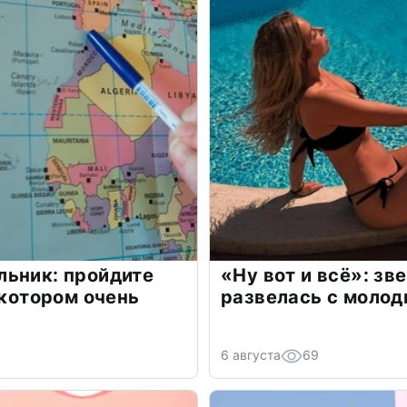
льник: пройдите
«Ну вот и всё»: з
 котором очень
развелась с моло
6 августа
69