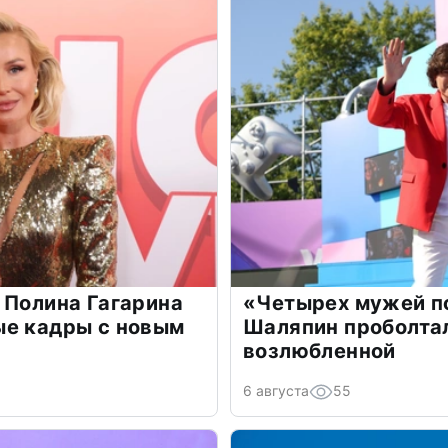
 Полина Гагарина
«Четырех мужей п
ые кадры с новым
Шаляпин проболтал
возлюбленной
6 августа
55