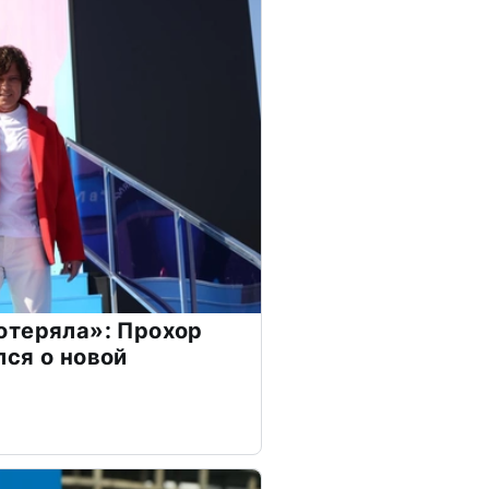
отеряла»: Прохор
ся о новой