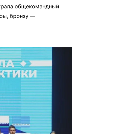
играла общекомандный
гры, бронзу —