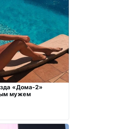
везда «Дома-2»
дым мужем