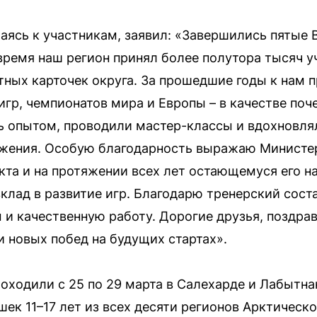
аясь к участникам, заявил: «Завершились пятые
время наш регион принял более полутора тысяч у
итных карточек округа. За прошедшие годы к нам 
гр, чемпионатов мира и Европы – в качестве поч
сь опытом, проводили мастер-классы и вдохновл
ижения. Особую благодарность выражаю Министер
кта и на протяжении всех лет остающемуся его н
клад в развитие игр. Благодарю тренерский соста
и качественную работу. Дорогие друзья, поздра
и новых побед на будущих стартах».
оходили с 25 по 29 марта в Салехарде и Лабытнан
ек 11–17 лет из всех десяти регионов Арктическо