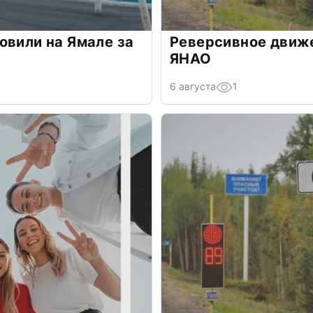
овили на Ямале за
Реверсивное движе
ЯНАО
6 августа
1