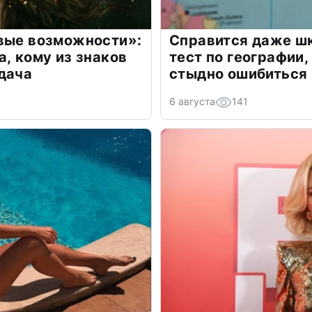
овые возможности»:
Справится даже шк
а, кому из знаков
тест по географии,
дача
стыдно ошибиться
6 августа
141