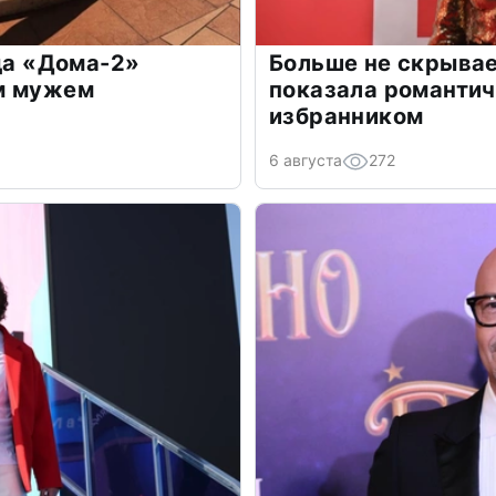
зда «Дома-2»
Больше не скрывае
м мужем
показала романти
избранником
6 августа
272