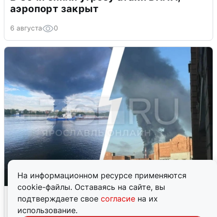
аэропорт закрыт
6 августа
0
На информационном ресурсе применяются
cookie-файлы. Оставаясь на сайте, вы
Ночная атака БПЛА на Ярославль:
подтверждаете свое
согласие
на их
попадания и последствия
использование.