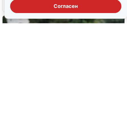
6 августа
0
Согласен
Волгоградцы остались без
мобильного интернета
6 августа
0