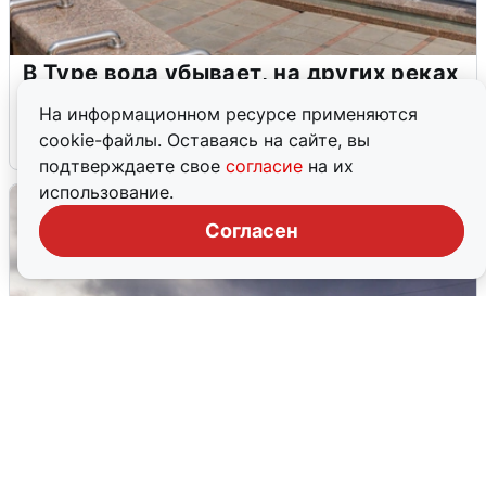
В Туре вода убывает, на других реках
области прибывает
На информационном ресурсе применяются
cookie-файлы. Оставаясь на сайте, вы
4 августа
0
подтверждаете свое
согласие
на их
использование.
Согласен