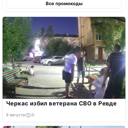
Все промокоды
Черкас избил ветерана СВО в Ревде
9 августа
0