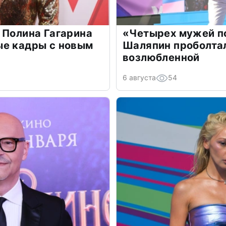
 Полина Гагарина
«Четырех мужей п
ые кадры с новым
Шаляпин проболтал
возлюбленной
6 августа
54