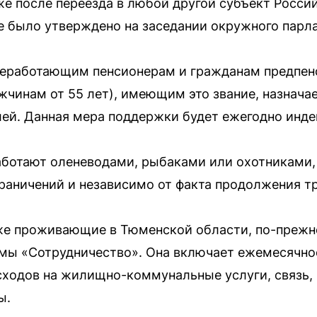
е после переезда в любой другой субъект Росси
 было утверждено на заседании окружного парла
 неработающим пенсионерам и гражданам предпен
жчинам от 55 лет), имеющим это звание, назнача
лей. Данная мера поддержки будет ежегодно инде
аботают оленеводами, рыбаками или охотниками,
раничений и независимо от факта продолжения т
же проживающие в Тюменской области, по-прежн
мы «Сотрудничество». Она включает ежемесячное
сходов на жилищно-коммунальные услуги, связь,
ы.