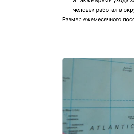
а также время ухода з
человек работал в окр
Размер ежемесячного посо