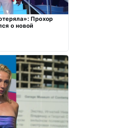
отеряла»: Прохор
ся о новой