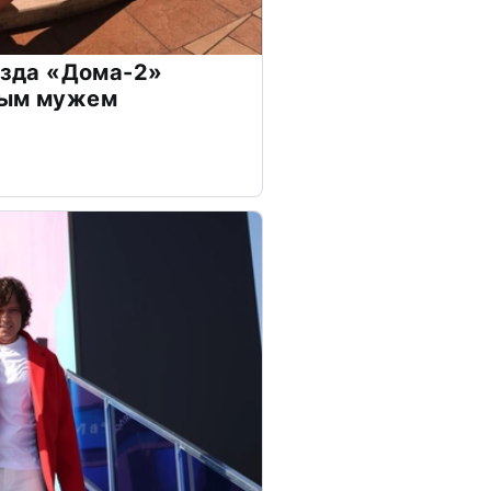
везда «Дома-2»
дым мужем