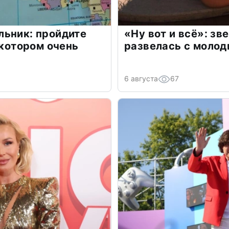
льник: пройдите
«Ну вот и всё»: з
 котором очень
развелась с моло
6 августа
67