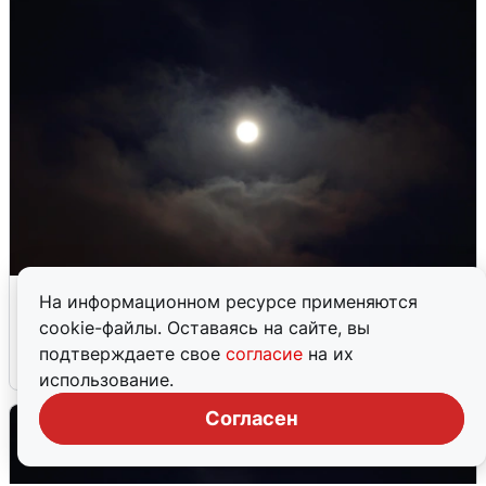
В Воронеже прогремели взрывы
На информационном ресурсе применяются
после сигнала тревоги
cookie-файлы. Оставаясь на сайте, вы
подтверждаете свое
согласие
на их
5 августа
0
использование.
Согласен